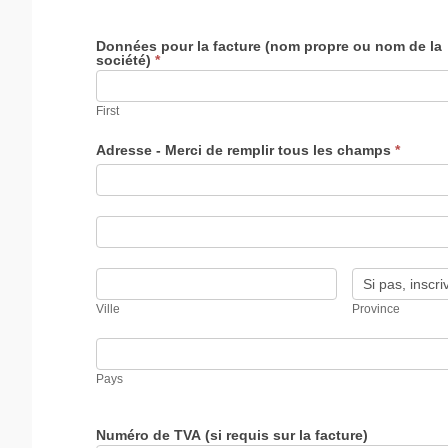
Données pour la facture (nom propre ou nom de la
société)
*
First
Adresse - Merci de remplir tous les champs
*
Adresse
-
Merci
de
Adresse
remplir
-
tous
Merci
les
de
Ville
Province
champs
remplir
tous
Ville
Province
les
champs
Pays
Pays
Numéro de TVA (si requis sur la facture)