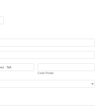
Code
Postal
Code Postal