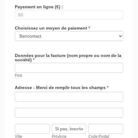
Payement en ligne (€) :
Choisissez un moyen de paiement
*
Données pour la facture (nom propre ou nom de la
société)
*
First
Adresse - Merci de remplir tous les champs
*
Adresse
-
Merci
de
Adresse
remplir
-
tous
Merci
les
de
Ville
Province
Code
champs
remplir
Postal
tous
Ville
Province
Code Postal