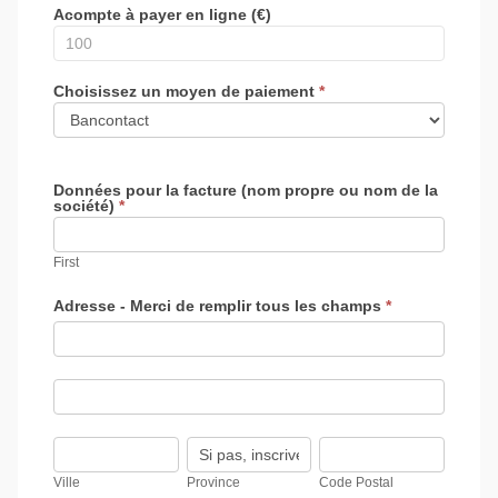
Acompte à payer en ligne (€)
Choisissez un moyen de paiement
*
Données pour la facture (nom propre ou nom de la
société)
*
First
Adresse - Merci de remplir tous les champs
*
Adresse
-
Merci
de
Adresse
remplir
-
tous
Merci
les
de
Ville
Province
Code
champs
remplir
Postal
tous
Ville
Province
Code Postal
les