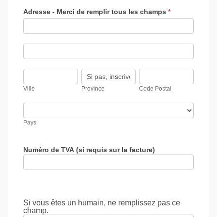
Adresse - Merci de remplir tous les champs
*
Adresse
-
Merci
de
Adresse
remplir
-
tous
Merci
les
de
Ville
Province
Code
champs
remplir
Postal
tous
Ville
Province
Code Postal
les
champs
Pays
Pays
Numéro de TVA (si requis sur la facture)
Si vous êtes un humain, ne remplissez pas ce
champ.