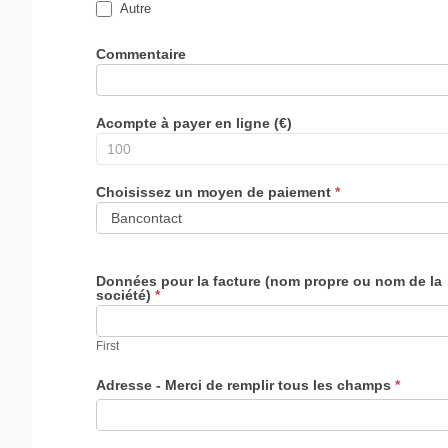
Autre
Autre
Commentaire
Acompte à payer en ligne (€)
Choisissez un moyen de paiement
*
Données pour la facture (nom propre ou nom de la
société)
*
First
Adresse - Merci de remplir tous les champs
*
Adresse
-
Merci