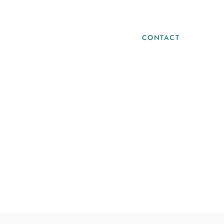
Blog
Infos Pratiques
CONTACT
t l’oligothérapie