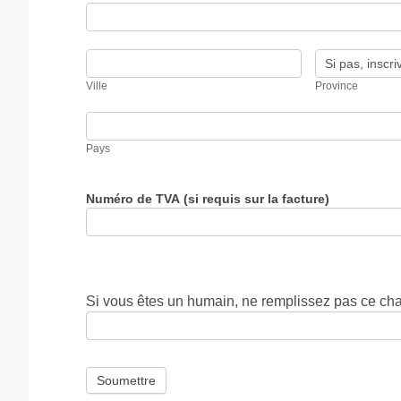
de
Adresse
remplir
-
tous
Merci
les
de
Ville
Province
champs
remplir
tous
Ville
Province
les
champs
Pays
Pays
Numéro de TVA (si requis sur la facture)
Si vous êtes un humain, ne remplissez pas ce ch