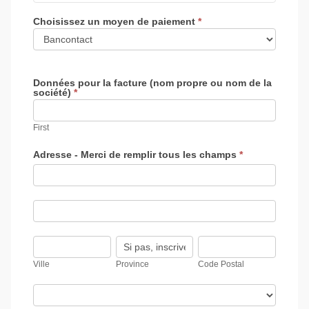
Choisissez un moyen de paiement
*
Données pour la facture (nom propre ou nom de la
société)
*
First
Adresse - Merci de remplir tous les champs
*
Adresse
-
Merci
de
Adresse
remplir
-
tous
Merci
les
de
Ville
Province
Code
champs
remplir
Postal
tous
Ville
Province
Code Postal
les
champs
Pays