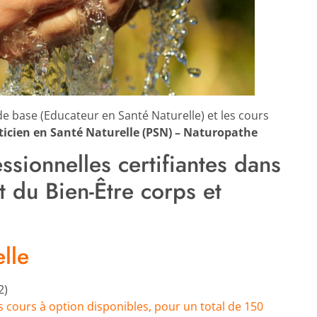
 base (Educateur en Santé Naturelle) et les cours
ticien en Santé Naturelle
(PSN)
– Naturopathe
sionnelles certifiantes dans
t du Bien-Être corps et
lle
2)
 cours à option disponibles, pour un total de 150