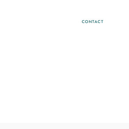
Blog
Infos Pratiques
CONTACT
Santé Naturelle