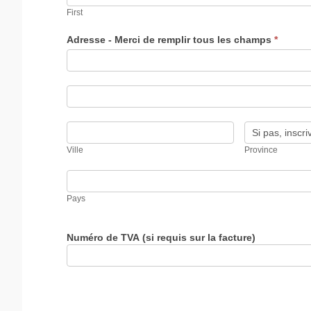
First
Adresse - Merci de remplir tous les champs
*
Adresse
-
Merci
de
Adresse
remplir
-
tous
Merci
les
de
Ville
Province
champs
remplir
tous
Ville
Province
les
champs
Pays
Pays
Numéro de TVA (si requis sur la facture)