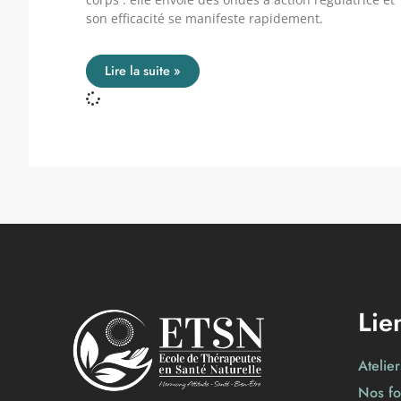
son efficacité se manifeste rapidement.
Lire la suite »
Lie
Atelie
Nos fo