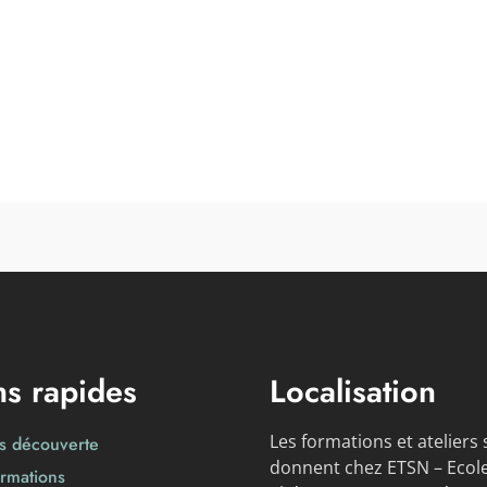
ns rapides
Localisation
Les formations et ateliers 
rs découverte
donnent chez ETSN – Ecol
rmations