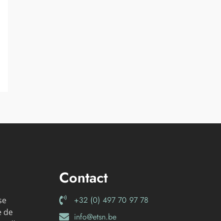
Contact
+32 (0) 497 70 97 78
se
e de
info@etsn.be