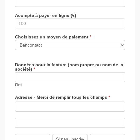
Acompte à payer en ligne (€)
Choisissez un moyen de paiement
*
Données pour la facture (nom propre ou nom de la
société)
*
First
Adresse - Merci de remplir tous les champs
*
Adresse
-
Merci
de
Adresse
remplir
-
tous
Merci
les
de
Ville
Province
Code
champs
remplir