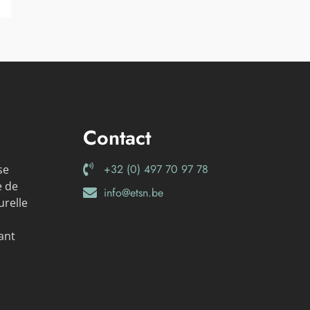
Contact
+32 (0) 497 70 97 78
se
e de
info@etsn.be
relle
ant