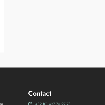
Contact
+32 (0) 497 70 97 78
se