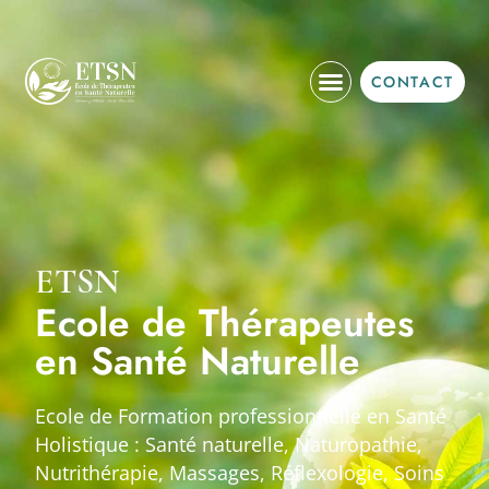
CONTACT
Ateliers Découverte
Nos Formations
Infos Pratiques
ETSN
Ecole de Thérapeutes
en Santé Naturelle
Ecole de Formation professionnelle en Santé
Holistique : Santé naturelle, Naturopathie,
Nutrithérapie, Massages, Réflexologie, Soins